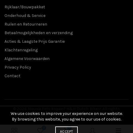
Rijklaar/Bouwpakket
Onderhoud & Service
Ruilen en Retourneren
Betaalmogelijkheden en verzending
Acties & Laagste Prijs Garantie
Klachtenregeling
Algemene Voorwaarden
Privacy Policy
Contact
© 2026
Nieuwe fiets kopen? H&H Dutch Bikes!
. All rights
We use cookies to improve your experience on our website.
reserved
By browsing this website, you agree to our use of cookies.
0
0
ACCEPT