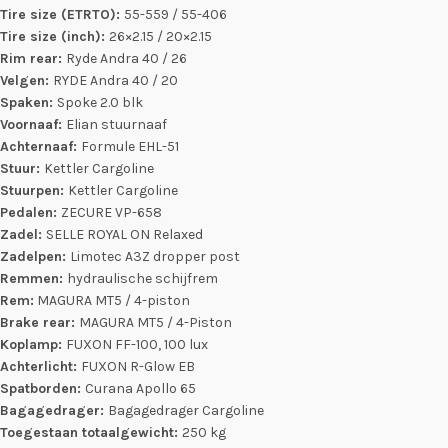
Tire size (ETRTO):
55-559 / 55-406
Tire size (inch):
26×2.15 / 20×2.15
Rim rear:
Ryde Andra 40 / 26
Velgen:
RYDE Andra 40 / 20
Spaken:
Spoke 2.0 blk
Voornaaf:
Elian stuurnaaf
Achternaaf:
Formule EHL-51
Stuur:
Kettler Cargoline
Stuurpen:
Kettler Cargoline
Pedalen:
ZECURE VP-658
Zadel:
SELLE ROYAL ON Relaxed
Zadelpen:
Limotec A3Z dropper post
Remmen:
hydraulische schijfrem
Rem:
MAGURA MT5 / 4-piston
Brake rear:
MAGURA MT5 / 4-Piston
Koplamp:
FUXON FF-100, 100 lux
Achterlicht:
FUXON R-Glow EB
Spatborden:
Curana Apollo 65
Bagagedrager:
Bagagedrager Cargoline
Toegestaan totaalgewicht:
250 kg