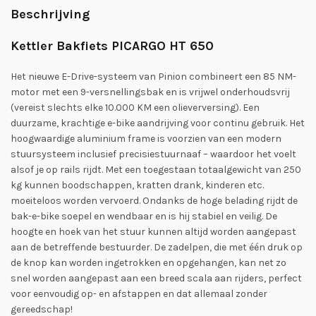
Beschrijving
Kettler Bakfiets PICARGO HT 650
Het nieuwe E-Drive-systeem van Pinion combineert een 85 NM-
motor met een 9-versnellingsbak en is vrijwel onderhoudsvrij
(vereist slechts elke 10.000 KM een olieverversing). Een
duurzame, krachtige e-bike aandrijving voor continu gebruik. Het
hoogwaardige aluminium frame is voorzien van een modern
stuursysteem inclusief precisiestuurnaaf – waardoor het voelt
alsof je op rails rijdt. Met een toegestaan ​​totaalgewicht van 250
kg kunnen boodschappen, kratten drank, kinderen etc.
moeiteloos worden vervoerd. Ondanks de hoge belading rijdt de
bak-e-bike soepel en wendbaar en is hij stabiel en veilig. De
hoogte en hoek van het stuur kunnen altijd worden aangepast
aan de betreffende bestuurder. De zadelpen, die met één druk op
de knop kan worden ingetrokken en opgehangen, kan net zo
snel worden aangepast aan een breed scala aan rijders, perfect
voor eenvoudig op- en afstappen en dat allemaal zonder
gereedschap!