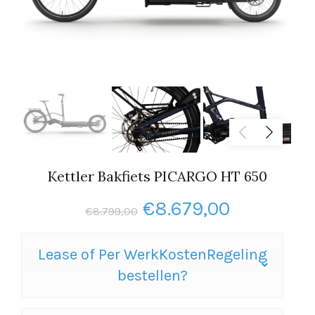
Kettler Bakfiets PICARGO HT 650
Oorspronkelijke
Huidige
€
8.679,00
€
8.799,00
prijs
prijs
Lease of Per WerkKostenRegeling
was:
is:
bestellen?
€8.799,00.
€8.679,00