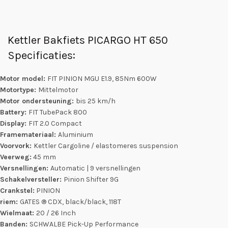
Kettler Bakfiets PICARGO HT 650
Specificaties:
Motor model:
FIT PINION MGU E1.9, 85Nm 600W
Motortype:
Mittelmotor
Motor ondersteuning:
bis 25 km/h
Battery:
FIT TubePack 800
Display:
FIT 2.0 Compact
Framemateriaal:
Aluminium
Voorvork:
Kettler Cargoline / elastomeres suspension
Veerweg:
45 mm
Versnellingen:
Automatic | 9 versnellingen
Schakelversteller:
Pinion Shifter 9G
Crankstel:
PINION
riem:
GATES ® CDX, black/black, 118T
Wielmaat:
20 / 26 Inch
Banden:
SCHWALBE Pick-Up Performance