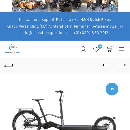
Nieuwe fiets kopen? Fietsenwinkel H&H Dutch Bikes
Gratis Verzending [NL*]
Achteraf of in Termijnen betalen mogelijk!
| info@leuketransportfiets.nl | +31 (020) 893 2012 |
0
0
-1%