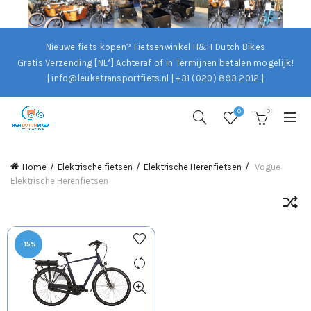
Nieuwe fiets kopen? Fietsenwinkel H&H Dutch Bikes
Gratis Verzending [NL*]
Achteraf of in Termijnen betalen mogelijk!
| info@leuketransportfiets.nl | +31 (020) 893 2012 |
0
0
Home
Elektrische fietsen
Elektrische Herenfietsen
Vogue
Elektrische Herenfietsen
-15%