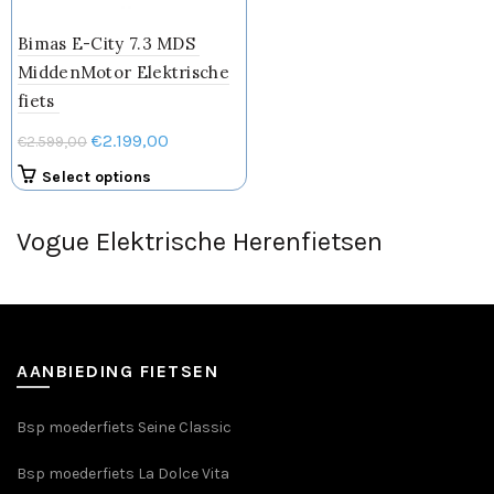
Bimas E-City 7.3 MDS
MiddenMotor Elektrische
fiets
Oorspronkelijke
Huidige
€
2.199,00
€
2.599,00
prijs
prijs
Dit
Select options
was:
is:
product
€2.599,00.
€2.199,00.
heeft
Vogue Elektrische Herenfietsen
meerdere
variaties.
Deze
optie
kan
AANBIEDING FIETSEN
gekozen
worden
op
Bsp moederfiets Seine Classic
de
productpagina
Bsp moederfiets La Dolce Vita